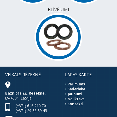
BLĪVĒJUMI
VEIKALS RĒZEKNĒ
LAPAS KARTE
Par mums
Sadarbība
Baznīcas 22, Rēzekne,
Jaunumi
LV-4601, Latvija
Noliktava
Kontakti
(+371) 646 210 70
(+371) 29 36 39 45