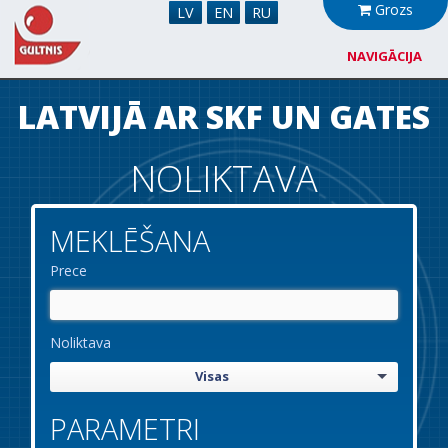
Grozs
LV
EN
RU
NAVIGĀCIJA
Par mums
LATVIJĀ AR SKF UN GATES
Sadarbība
NOLIKTAVA
Jaunumi
MEKLĒŠANA
Noliktava
Prece
Kontakti
Noliktava
Visas
PARAMETRI