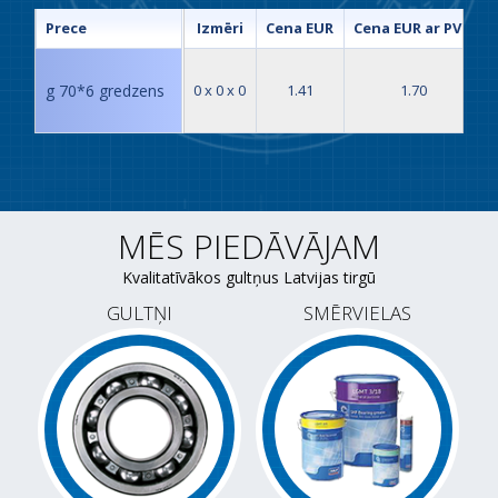
Prece
Izmēri
Cena EUR
Cena EUR ar PVN
g 70*6 gredzens
0 x 0 x 0
1.41
1.70
MĒS PIEDĀVĀJAM
Kvalitatīvākos gultņus Latvijas tirgū
GULTŅI
SMĒRVIELAS