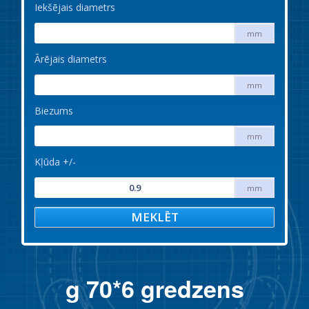
Iekšējais diametrs
mm
Ārējais diametrs
mm
Biezums
mm
Kļūda +/-
mm
MEKLĒT
g 70*6 gredzens