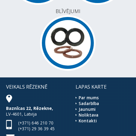
BLĪVĒJUMI
VEIKALS RĒZEKNĒ
LAPAS KARTE
Par mums
Sadarbība
Baznīcas 22, Rēzekne,
Jaunumi
LV-4601, Latvija
Noliktava
Kontakti
(+371) 646 210 70
(+371) 29 36 39 45