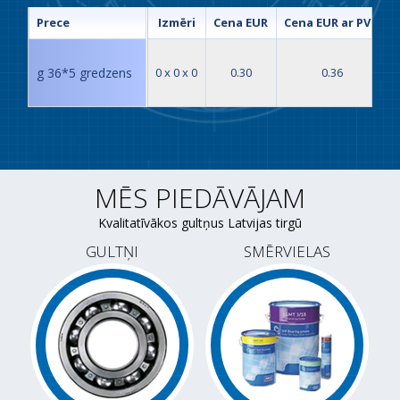
Prece
Izmēri
Cena EUR
Cena EUR ar PVN
g 36*5 gredzens
0 x 0 x 0
0.30
0.36
MĒS PIEDĀVĀJAM
Kvalitatīvākos gultņus Latvijas tirgū
GULTŅI
SMĒRVIELAS