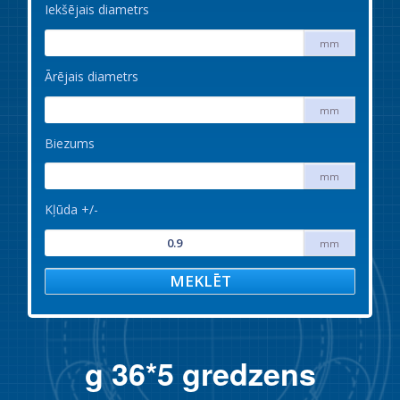
Iekšējais diametrs
mm
Ārējais diametrs
mm
Biezums
mm
Kļūda +/-
mm
MEKLĒT
g 36*5 gredzens