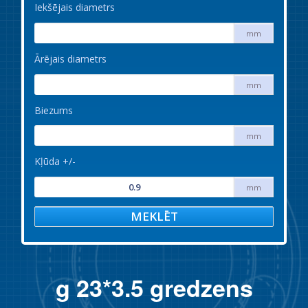
Iekšējais diametrs
mm
Ārējais diametrs
mm
Biezums
mm
Kļūda +/-
mm
MEKLĒT
g 23*3.5 gredzens