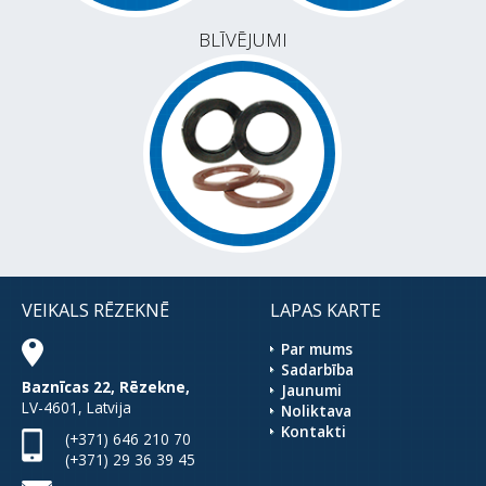
BLĪVĒJUMI
VEIKALS RĒZEKNĒ
LAPAS KARTE
Par mums
Sadarbība
Baznīcas 22, Rēzekne,
Jaunumi
LV-4601, Latvija
Noliktava
Kontakti
(+371) 646 210 70
(+371) 29 36 39 45