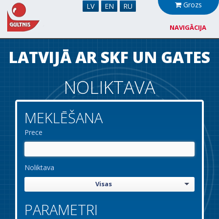
Grozs
LV
EN
RU
NAVIGĀCIJA
Par mums
LATVIJĀ AR SKF UN GATES
Sadarbība
NOLIKTAVA
Jaunumi
MEKLĒŠANA
Noliktava
Prece
Kontakti
Noliktava
Visas
PARAMETRI