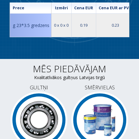
Prece
Izmēri
Cena EUR
Cena EUR ar PVN
g 23*3.5 gredzens
0 x 0 x 0
0.19
0.23
MĒS PIEDĀVĀJAM
Kvalitatīvākos gultņus Latvijas tirgū
GULTŅI
SMĒRVIELAS