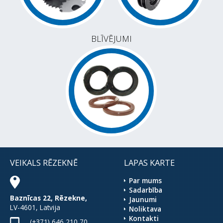
BLĪVĒJUMI
VEIKALS RĒZEKNĒ
LAPAS KARTE
Par mums
Sadarbība
Baznīcas 22, Rēzekne,
Jaunumi
LV-4601, Latvija
Noliktava
Kontakti
(+371) 646 210 70