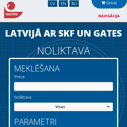
Grozs
LV
EN
RU
NAVIGĀCIJA
Par mums
LATVIJĀ AR SKF UN GATES
Sadarbība
NOLIKTAVA
Jaunumi
MEKLĒŠANA
Noliktava
Prece
Kontakti
Noliktava
Visas
PARAMETRI