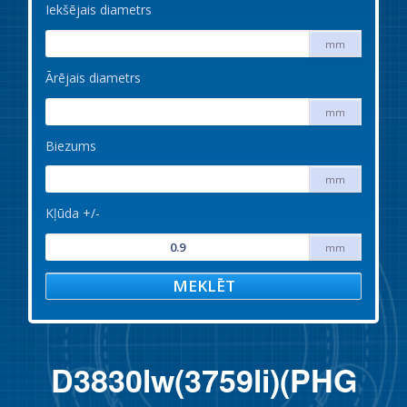
Iekšējais diametrs
mm
Ārējais diametrs
mm
Biezums
mm
Kļūda +/-
mm
MEKLĒT
D3830lw(3759li)(PHG