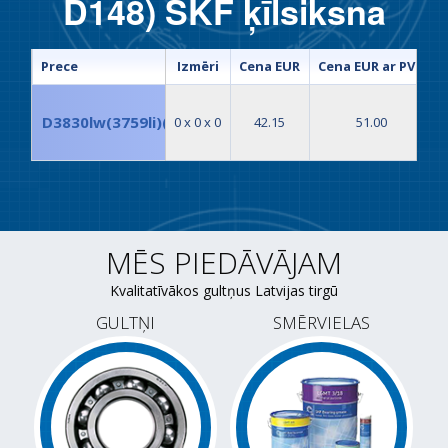
D148) SKF ķīlsiksna
Prece
Izmēri
Cena EUR
Cena EUR ar PVN
D3830lw(3759li)(PHG D148) SKF ķīlsiksna
0 x 0 x 0
42.15
51.00
MĒS PIEDĀVĀJAM
Kvalitatīvākos gultņus Latvijas tirgū
GULTŅI
SMĒRVIELAS