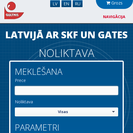
Grozs
LV
EN
RU
NAVIGĀCIJA
Par mums
LATVIJĀ AR SKF UN GATES
Sadarbība
NOLIKTAVA
Jaunumi
MEKLĒŠANA
Noliktava
Prece
Kontakti
Noliktava
Visas
PARAMETRI