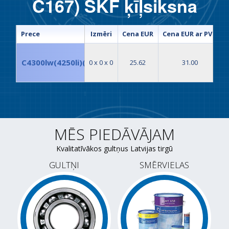
C167) SKF ķīļsiksna
Prece
Izmēri
Cena EUR
Cena EUR ar PVN
C4300lw(4250li)(PHG C167) SKF ķīļsiksna
0 x 0 x 0
25.62
31.00
MĒS PIEDĀVĀJAM
Kvalitatīvākos gultņus Latvijas tirgū
GULTŅI
SMĒRVIELAS