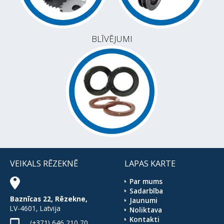
BLĪVĒJUMI
VEIKALS RĒZEKNĒ
LAPAS KARTE
Par mums
Sadarbība
Baznīcas 22, Rēzekne,
Jaunumi
LV-4601, Latvija
Noliktava
Kontakti
(+371) 646 210 70