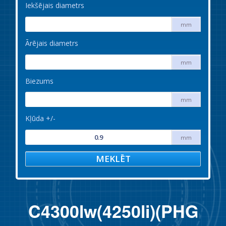
Iekšējais diametrs
mm
Ārējais diametrs
mm
Biezums
mm
Kļūda +/-
mm
MEKLĒT
C4300lw(4250li)(PHG