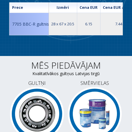
Prece
Izmēri
Cena EUR
Cena EUR ar P
7705 BBC-R gultnis
28 x 67 x 20.5
6.15
7.44
MĒS PIEDĀVĀJAM
Kvalitatīvākos gultņus Latvijas tirgū
GULTŅI
SMĒRVIELAS