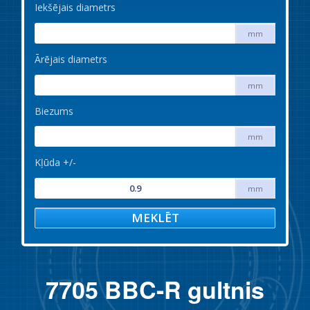
Iekšējais diametrs
mm
Ārējais diametrs
mm
Biezums
mm
Kļūda +/-
mm
MEKLĒT
7705 BBC-R gultnis