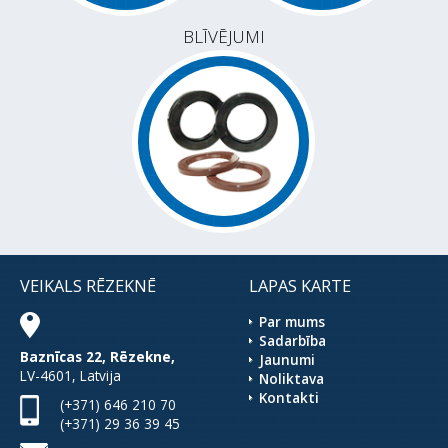
BLĪVĒJUMI
VEIKALS RĒZEKNĒ
LAPAS KARTE
Par mums
Sadarbība
Baznīcas 22, Rēzekne,
Jaunumi
LV-4601, Latvija
Noliktava
Kontakti
(+371) 646 210 70
(+371) 29 36 39 45