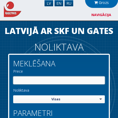
Grozs
LV
EN
RU
NAVIGĀCIJA
Par mums
LATVIJĀ AR SKF UN GATES
Sadarbība
NOLIKTAVA
Jaunumi
MEKLĒŠANA
Noliktava
Prece
Kontakti
Noliktava
Visas
PARAMETRI