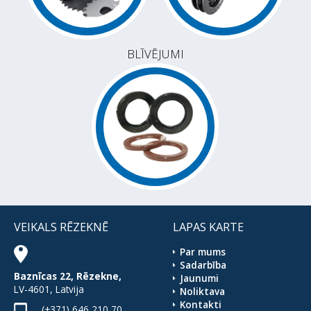
BLĪVĒJUMI
VEIKALS RĒZEKNĒ
LAPAS KARTE
Par mums
Sadarbība
Baznīcas 22, Rēzekne,
Jaunumi
LV-4601, Latvija
Noliktava
Kontakti
(+371) 646 210 70