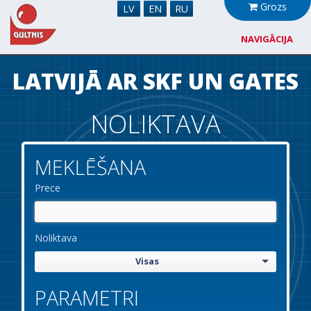
Grozs
LV
EN
RU
NAVIGĀCIJA
Par mums
LATVIJĀ AR SKF UN GATES
Sadarbība
NOLIKTAVA
Jaunumi
MEKLĒŠANA
Noliktava
Prece
Kontakti
Noliktava
Visas
PARAMETRI