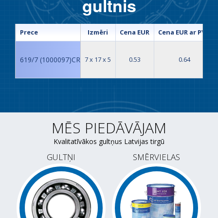
gultnis
Prece
Izmēri
Cena EUR
Cena EUR ar PVN
619/7 (1000097)CR gultnis
7 x 17 x 5
0.53
0.64
MĒS PIEDĀVĀJAM
Kvalitatīvākos gultņus Latvijas tirgū
GULTŅI
SMĒRVIELAS