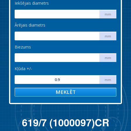
Iekšējais diametrs
mm
Ārējais diametrs
mm
Biezums
mm
Kļūda +/-
mm
MEKLĒT
619/7 (1000097)CR