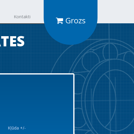
Kontakti
Grozs
ATES
Kļūda +/-