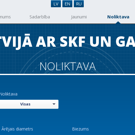
LV
EN
RU
 mums
Sadarbība
Jaunumi
Noliktava
VIJĀ AR SKF UN G
NOLIKTAVA
Noliktava
Visas
Ārējais diametrs
Biezums