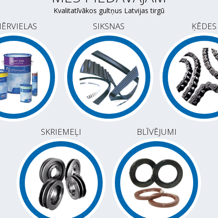
Kvalitatīvākos gultņus Latvijas tirgū
ĒRVIELAS
SIKSNAS
ĶĒDES
SKRIEMEĻI
BLĪVĒJUMI