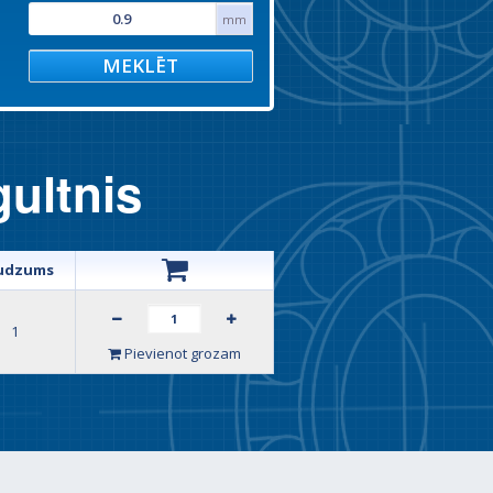
mm
MEKLĒT
ultnis
udzums
1
Pievienot grozam