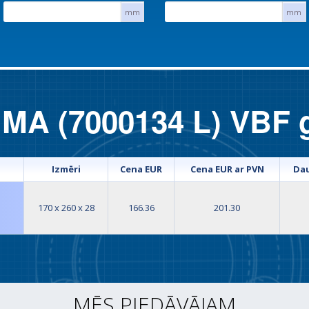
mm
mm
 MA (7000134 L) VBF g
Izmēri
Cena EUR
Cena EUR ar PVN
Da
170 x 260 x 28
166.36
201.30
MĒS PIEDĀVĀJAM