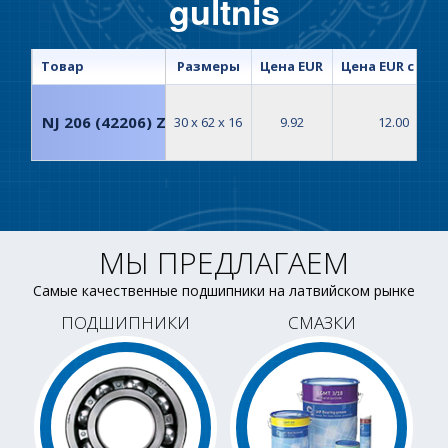
gultnis
Товар
Размеры
Цена EUR
Цена EUR с НДС
NJ 206 (42206) ZKL gultnis
30 x 62 x 16
9.92
12.00
МЫ ПРЕДЛАГАЕМ
Самые качественные подшипники на латвийском рынке
ПОДШИПНИКИ
СМАЗКИ