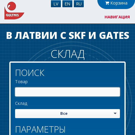
Корзина
LV
EN
RU
НАВИГАЦИЯ
О нас
В ЛАТВИИ С SKF И GATES
Сотрудничество
СКЛАД
Новости
ПОИСК
Склад
Товар
Контакты
Склад
Все
ПАРАМЕТРЫ